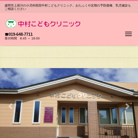
盛岡市上厨川の小児科医院中村こどもクリニック。おたふくや定期の予防接種、乳児健診も
ご相談ください
Me
☎019-648-7711
受付時間 8:45 ～ 18:00
Previous
Next